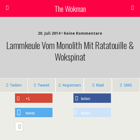
The Wokman
20. Juli 2014 • Keine Kommentare
Lammkeule Vom Monolith Mit Ratatouille &
Wokspinat
Teilen
Tweet
Anpinnen
Mail
SMS
+1
teilen
tweet
teilen