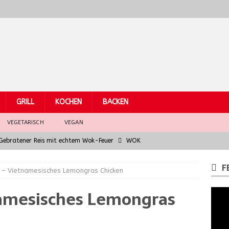
GRILL
KOCHEN
BACKEN
VEGETARISCH
VEGAN
– Gebratener Reis mit echtem Wok-Feuer
WOK
Hühnchen
WOK
F
h – Vietnamesisches Lemongras Chicken
eber mit asiatischem Fusion-Jus – Wok Hei für Gourmets
namesisches Lemongras
arküchen: Grundzutaten der südostasiatischen Küche
WOK
la chitarra al ragù di finocchio e salsiccia
PASTA