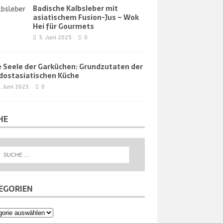
Badische Kalbsleber mit
asiatischem Fusion-Jus – Wok
Hei für Gourmets
5. Juni 2025
0
e Seele der Garküchen: Grundzutaten der
dostasiatischen Küche
. Juni 2025
0
HE
EGORIEN
orien