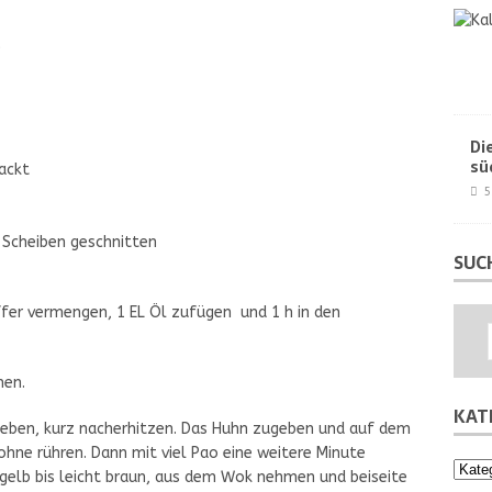
Di
sü
ackt
5
e Scheiben geschnitten
SUC
fer vermengen, 1 EL Öl zufügen und 1 h in den
hen.
KAT
zugeben, kurz nacherhitzen. Das Huhn zugeben und auf dem
ohne rühren. Dann mit viel Pao eine weitere Minute
Kateg
gelb bis leicht braun, aus dem Wok nehmen und beiseite