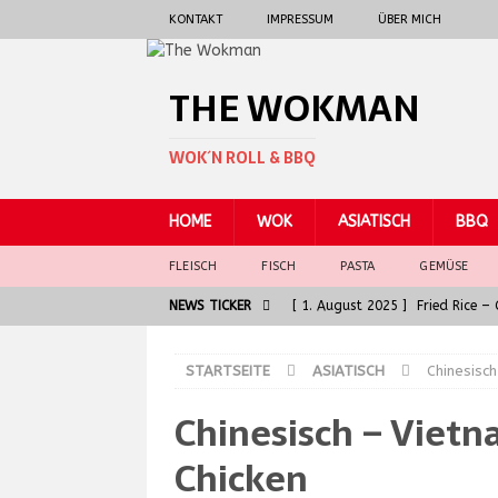
KONTAKT
IMPRESSUM
ÜBER MICH
THE WOKMAN
WOK´N ROLL & BBQ
HOME
WOK
ASIATISCH
BBQ
FLEISCH
FISCH
PASTA
GEMÜSE
NEWS TICKER
[ 1. August 2025 ]
Fried Rice 
[ 30. Juni 2025 ]
General Tso 
STARTSEITE
ASIATISCH
Chinesisc
[ 5. Juni 2025 ]
Badische Kalbsl
Chinesisch – Viet
ASIATISCH
[ 5. Juni 2025 ]
Die Seele der G
Chicken
[ 7. August 2025 ]
Spaghetti al