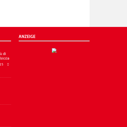
ANZEIGE
a
ù di
lsiccia
025