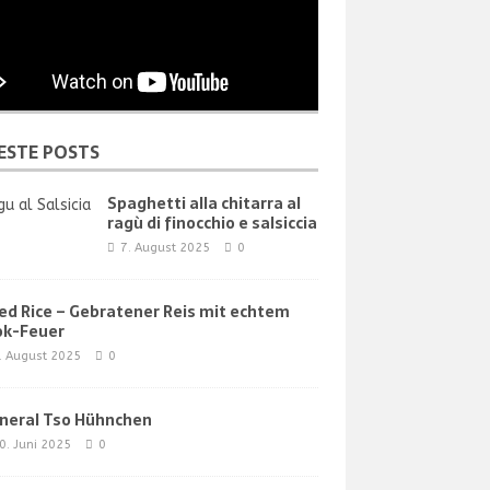
ESTE POSTS
Spaghetti alla chitarra al
ragù di finocchio e salsiccia
7. August 2025
0
ied Rice – Gebratener Reis mit echtem
k-Feuer
. August 2025
0
neral Tso Hühnchen
0. Juni 2025
0