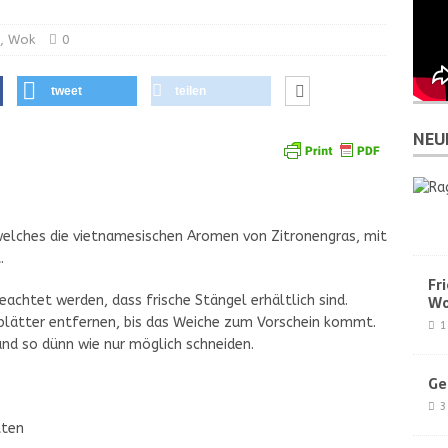
,
Wok
0
tweet
teilen
NEU
welches die vietnamesischen Aromen von Zitronengras, mit
.
Fr
achtet werden, dass frische Stängel erhältlich sind.
Wo
lblätter entfernen, bis das Weiche zum Vorschein kommt.
1
und so dünn wie nur möglich schneiden.
Ge
3
tten