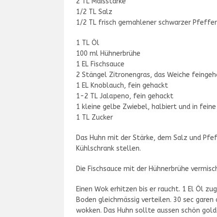
2 TL Maisstärke
1/2 TL Salz
1/2 TL frisch gemahlener schwarzer Pfeffer
1 TL Öl
100 ml Hühnerbrühe
1 EL Fischsauce
2 Stängel Zitronengras, das Weiche feingeh
1 EL Knoblauch, fein gehackt
1-2 TL Jalapeno, fein gehackt
1 kleine gelbe Zwiebel, halbiert und in fein
1 TL Zucker
Das Huhn mit der Stärke, dem Salz und Pfef
Kühlschrank stellen.
Die Fischsauce mit der Hühnerbrühe vermisc
Einen Wok erhitzen bis er raucht. 1 El Öl 
Boden gleichmässig verteilen. 30 sec garen 
wokken. Das Huhn sollte aussen schön gold