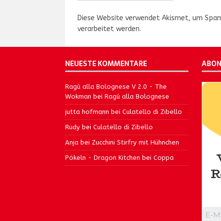
Diese Website verwendet Akismet, um Spam
verarbeitet werden.
NEUESTE KOMMENTARE
ABON
Ragù alla Bolognese V 2.0 - The
Wokman
bei
Ragú alla Bolognese
jutta hofmann
bei
Culatello di Zibello
Rudy
bei
Culatello di Zibello
Anja
bei
Zucchini Stirfry mit Hühnchen
Pökeln - Dragon Kitchen
bei
Coppa
R