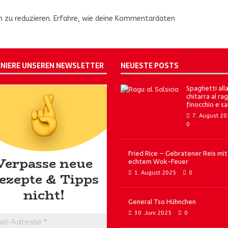
 zu reduzieren.
Erfahre, wie deine Kommentardaten
NIERE UNSEREN NEWSLETTER
NEUESTE POSTS
Spaghetti all
chitarra al rag
finocchio e sa
7. August 2
0
Fried Rice – Gebratener Reis mit
Verpasse neue
echtem Wok-Feuer
1. August 2025
0
ezepte & Tipps
nicht!
General Tso Hühnchen
30. Juni 2025
0