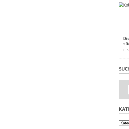
Di
sü
5
SUC
KAT
Kateg