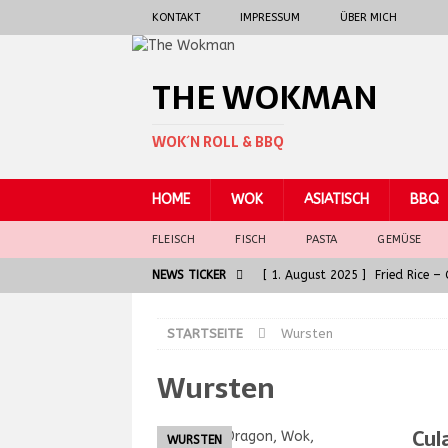
KONTAKT
IMPRESSUM
ÜBER MICH
THE WOKMAN
WOK´N ROLL & BBQ
HOME
WOK
ASIATISCH
BBQ
FLEISCH
FISCH
PASTA
GEMÜSE
NEWS TICKER
[ 1. August 2025 ]
Fried Rice 
[ 30. Juni 2025 ]
General Tso 
STARTSEITE
Wursten
[ 5. Juni 2025 ]
Badische Kalbsl
Wursten
ASIATISCH
[ 5. Juni 2025 ]
Die Seele der G
Cula
WURSTEN
[ 7. August 2025 ]
Spaghetti al