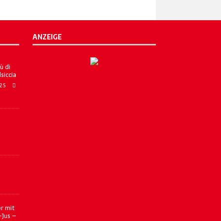
ANZEIGE
a
ù di
lsiccia
025
r mit
-Jus –