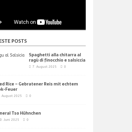
ESTE POSTS
Spaghetti alla chitarra al
ragù di finocchio e salsiccia
7. August 2025
0
ied Rice – Gebratener Reis mit echtem
k-Feuer
. August 2025
0
neral Tso Hühnchen
0. Juni 2025
0