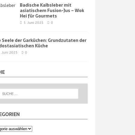
Badische Kalbsleber mit
asiatischem Fusion-Jus – Wok
Hei für Gourmets
5. Juni 2025
0
e Seele der Garküchen: Grundzutaten der
dostasiatischen Küche
. Juni 2025
0
HE
EGORIEN
orien