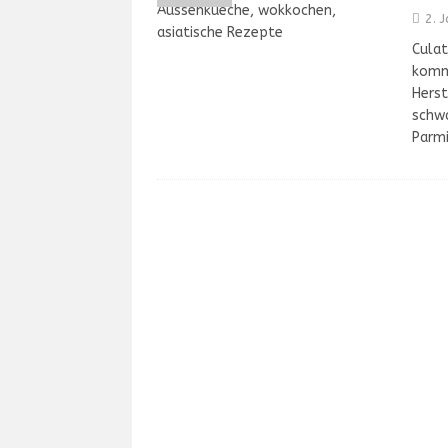
2. 
Culat
kommt
Herst
schwa
Parmi