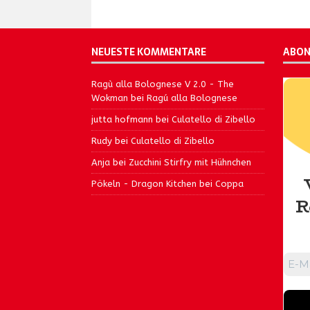
NEUESTE KOMMENTARE
ABON
Ragù alla Bolognese V 2.0 - The
Wokman
bei
Ragú alla Bolognese
jutta hofmann
bei
Culatello di Zibello
Rudy
bei
Culatello di Zibello
Anja
bei
Zucchini Stirfry mit Hühnchen
Pökeln - Dragon Kitchen
bei
Coppa
R