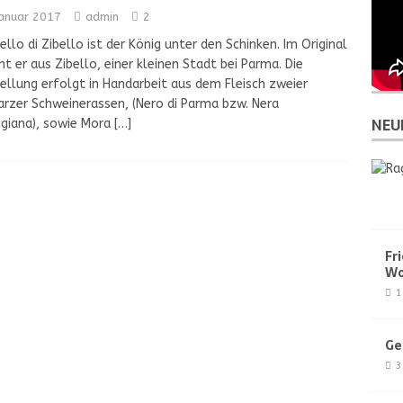
Januar 2017
admin
2
ello di Zibello ist der König unter den Schinken. Im Original
 er aus Zibello, einer kleinen Stadt bei Parma. Die
ellung erfolgt in Handarbeit aus dem Fleisch zweier
rzer Schweinerassen, (Nero di Parma bzw. Nera
NEU
giana), sowie Mora
[…]
Fr
Wo
1
Ge
3