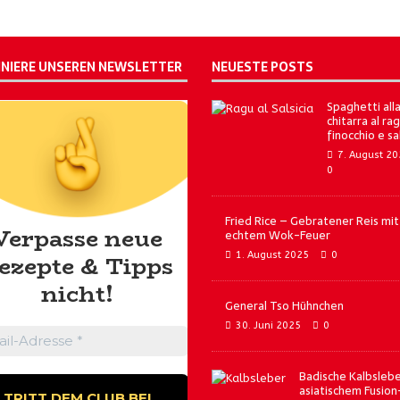
NIERE UNSEREN NEWSLETTER
NEUESTE POSTS
Spaghetti all
chitarra al rag
finocchio e sa
7. August 2
0
Fried Rice – Gebratener Reis mit
Verpasse neue
echtem Wok-Feuer
1. August 2025
0
ezepte & Tipps
nicht!
General Tso Hühnchen
30. Juni 2025
0
Badische Kalbslebe
asiatischem Fusion