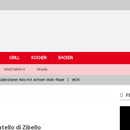
GRILL
KOCHEN
BACKEN
VEGETARISCH
VEGAN
– Gebratener Reis mit echtem Wok-Feuer
WOK
Hühnchen
WOK
F
eber mit asiatischem Fusion-Jus – Wok Hei für Gourmets
arküchen: Grundzutaten der südostasiatischen Küche
WOK
tello di Zibello
la chitarra al ragù di finocchio e salsiccia
PASTA