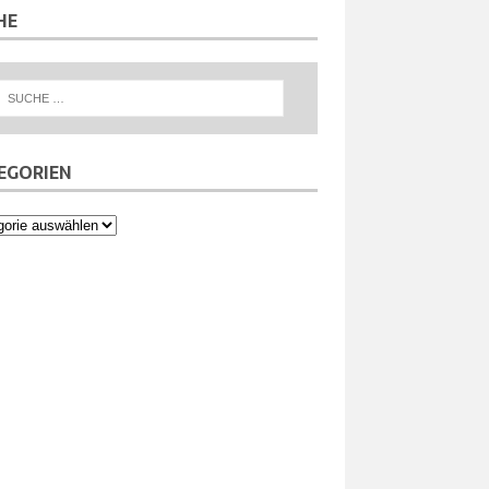
HE
EGORIEN
orien