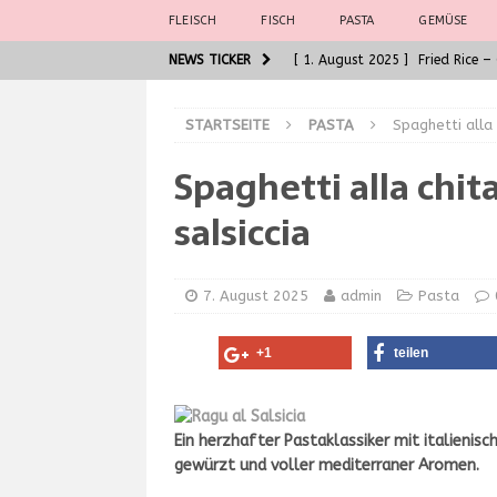
FLEISCH
FISCH
PASTA
GEMÜSE
NEWS TICKER
[ 1. August 2025 ]
Fried Rice 
[ 30. Juni 2025 ]
General Tso 
STARTSEITE
PASTA
Spaghetti alla 
[ 5. Juni 2025 ]
Badische Kalbs
Spaghetti alla chita
ASIATISCH
[ 5. Juni 2025 ]
Die Seele der 
salsiccia
[ 7. August 2025 ]
Spaghetti al
7. August 2025
admin
Pasta
+1
teilen
Ein herzhafter Pastaklassiker mit italienis
gewürzt und voller mediterraner Aromen.