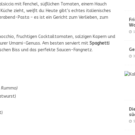
siccia mit Fenchel, süßlichen Tomaten, einem Hauch
üche zieht, weißt du: Heute gibt’s echtes italienisches
ierabend-Pasta – es ist ein Gericht zum Verlieben, zum
Fr
Wo
1
inocchio, fruchtigen Cocktailtomaten, salzigen Kapern und
urer Umami-Genuss. Am besten serviert mit
Spaghetti
Ge
schen Biss und das perfekte Saucen-Fangnetz.
3
on Rummo)
ratwurst)
Di
t)
sü
5