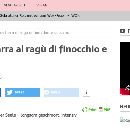
VEGETARISCH
VEGAN
– Gebratener Reis mit echtem Wok-Feuer
WOK
Hühnchen
WOK
chitarra al ragù di finocchio e salsiccia
leber mit asiatischem Fusion-Jus – Wok Hei für Gourmets
rra al ragù di finocchio e
Garküchen: Grundzutaten der südostasiatischen Küche
WOK
la chitarra al ragù di finocchio e salsiccia
PASTA
0
tweet
teilen
NEU
cher Seele – langsam geschmort, intensiv