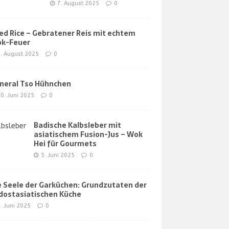
7. August 2025
0
ied Rice – Gebratener Reis mit echtem
k-Feuer
. August 2025
0
neral Tso Hühnchen
0. Juni 2025
0
Badische Kalbsleber mit
asiatischem Fusion-Jus – Wok
Hei für Gourmets
5. Juni 2025
0
e Seele der Garküchen: Grundzutaten der
dostasiatischen Küche
. Juni 2025
0