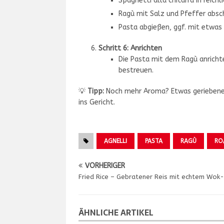
Spaghetti alla chitarra in reich
Ragù mit Salz und Pfeffer abs
Pasta abgießen, ggf. mit etwas
Schritt 6: Anrichten
Die Pasta mit dem Ragù anrichte
bestreuen.
💡
Tipp:
Noch mehr Aroma? Etwas geriebene Zi
ins Gericht.
AGNELLI
PASTA
RAGÙ
RO
VORHERIGER
Fried Rice – Gebratener Reis mit echtem Wok
ÄHNLICHE ARTIKEL