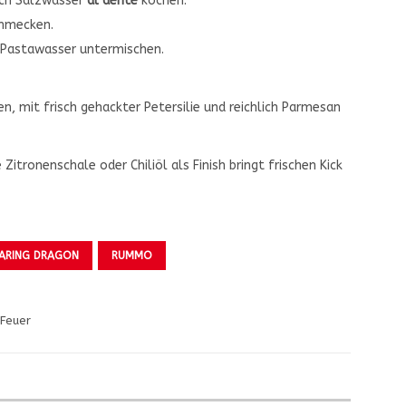
lich Salzwasser
al dente
kochen.
chmecken.
 Pastawasser untermischen.
n, mit frisch gehackter Petersilie und reichlich Parmesan
tronenschale oder Chiliöl als Finish bringt frischen Kick
ARING DRAGON
RUMMO
-Feuer