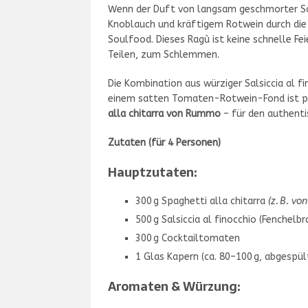
Wenn der Duft von langsam geschmorter Sal
Knoblauch und kräftigem Rotwein durch die K
Soulfood. Dieses Ragù ist keine schnelle Fe
Teilen, zum Schlemmen.
Die Kombination aus würziger Salsiccia al f
einem satten Tomaten-Rotwein-Fond ist p
alla chitarra von Rummo
– für den authenti
Zutaten (für 4 Personen)
Hauptzutaten:
300 g Spaghetti alla chitarra
(z. B. v
500 g Salsiccia al finocchio (Fenchelb
300 g Cocktailtomaten
1 Glas Kapern (ca. 80–100 g, abgespül
Aromaten & Würzung: