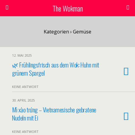
The Wokman
Kategorien ›
Gemüse
12. MAI 2025
🌿 Frühlingsfrisch aus dem Wok: Huhn mit
grünem Spargel
KEINE ANTWORT
30. APRIL 2025
Mì xào trứng – Vietnamesische gebratene
Nudeln mit Ei
KEINE ANTWORT