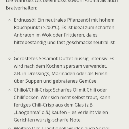
Die Wahl des Öls beeinflusst sowohl Aroma als auch
Bratverhalten:
Erdnussöl: Ein neutrales Pflanzenöl mit hohem
Rauchpunkt (>200°C). Es ist ideal zum scharfen
Anbraten im Wok oder Frittieren, da es
hitzebeständig und fast geschmacksneutral ist
.
Geröstetes Sesamöl: Duftet nussig-intensiv. Es
wird nach dem Kochen sparsam verwendet,
z.B. in Dressings, Marinaden oder als Finish
über Suppen und gebratenes Gemüse .
Chiliöl/Chili-Crisp: Scharfes Öl mit Chili oder
Chiliflocken. Wer sich nicht selbst traut, kann
fertiges Chili-Crisp aus dem Glas (z.B.
„Laoganma“ o.ä.) kaufen – es verleiht vielen
Gerichten würzig-scharfe Note.
Weitere Öle: Traditionell werden auch Sojaöl