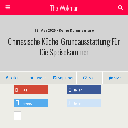
The Wokman
12. Mai 2025 • Keine Kommentare
Chinesische Küche: Grundausstattung Für
Die Speisekammer
Teilen
Tweet
Anpinnen
Mail
SMS
+1
teilen
tweet
teilen