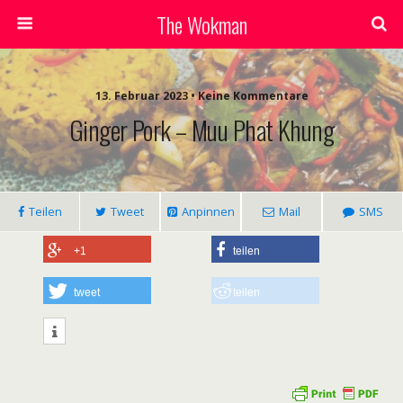
The Wokman
13. Februar 2023 • Keine Kommentare
Ginger Pork – Muu Phat Khung
Teilen
Tweet
Anpinnen
Mail
SMS
+1
teilen
tweet
teilen