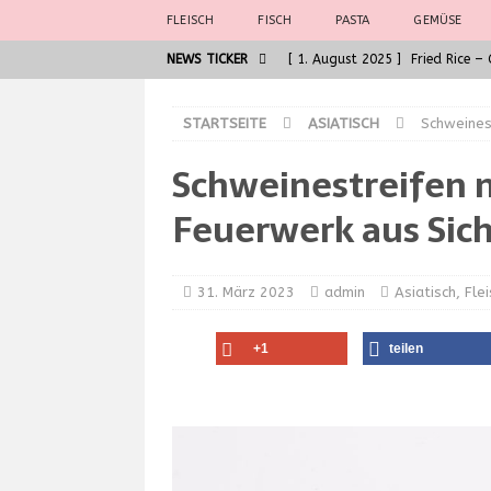
FLEISCH
FISCH
PASTA
GEMÜSE
NEWS TICKER
[ 1. August 2025 ]
Fried Rice 
[ 30. Juni 2025 ]
General Tso 
STARTSEITE
ASIATISCH
Schweines
[ 5. Juni 2025 ]
Badische Kalbsl
Schweinestreifen m
ASIATISCH
[ 5. Juni 2025 ]
Die Seele der G
Feuerwerk aus Sic
[ 7. August 2025 ]
Spaghetti al
31. März 2023
admin
Asiatisch
,
Flei
+1
teilen