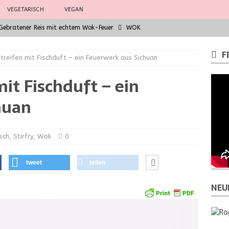
VEGETARISCH
VEGAN
– Gebratener Reis mit echtem Wok-Feuer
WOK
Hühnchen
WOK
F
treifen mit Fischduft – ein Feuerwerk aus Sichuan
eber mit asiatischem Fusion-Jus – Wok Hei für Gourmets
it Fischduft – ein
arküchen: Grundzutaten der südostasiatischen Küche
WOK
huan
la chitarra al ragù di finocchio e salsiccia
PASTA
sch
,
Stirfry
,
Wok
0
tweet
teilen
NEU