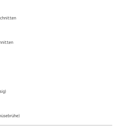
schnitten
hnitten
sig)
emüsebrühe)