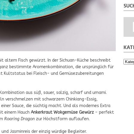
SUC
KAT
mit altem Fisch gewürzt. In der Sichuan-Küche beschreibt
Kateg
 ganz bestimmte Aromenkombination, die ursprünglich für
gst Kultstatus bei Fleisch- und Gemüsezubereitungen
ombination aus süß, sauer, salzig, scharf und umami.
beln verschmelzen mit schwarzem Chinkiang-Essig,
 einer Sauce, die süchtig macht. Und als modernes Extra
mit einem Hauch
Ankerkraut Wokgemüse Gewürz
– perfekt
em
Roaring Dragon
zur Höchstform auflaufen.
und Jasminreis der einzig würdige Begleiter.