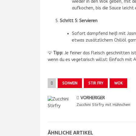
wieder in den Wok geben, mit d
aufkochen, bis die Sauce leicht e
Schritt 5: Servieren
Sofort dampfend heiß mit Jasmi
etwas zusätzlichem Chiliöl garn
💡
Tipp:
Je feiner das Fleisch geschnitten is
wenn du es vegetarisch willst: Einfach mit A
SCHWEIN
STIR FRY
WOK
VORHERIGER
Zucchini Stirfry mit Hühnchen
ÄHNLICHE ARTIKEL