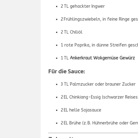
2 TL gehackter Ingwer
2 Frühlingszwiebeln, in feine Ringe ge
2 TL Chiliöl
1 rote Paprika, in dünne Streifen gesc
1 TL
Ankerkraut Wokgemüse Gewürz
Für die Sauce:
3 TL Palmzucker oder brauner Zucker
2 EL Chinkiang-Essig (schwarzer Reises
2 EL helle Sojasauce
2 EL Brühe (z. B. Hühnerbrühe oder G