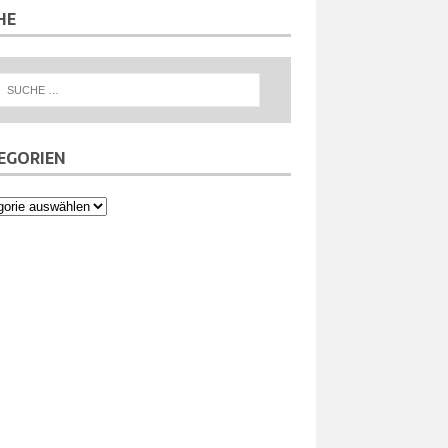
HE
EGORIEN
orien