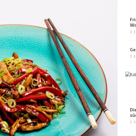
Fr
Wo
1
Ge
3
Di
sü
5