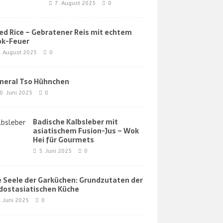
7. August 2025
0
ied Rice – Gebratener Reis mit echtem
k-Feuer
. August 2025
0
neral Tso Hühnchen
0. Juni 2025
0
Badische Kalbsleber mit
asiatischem Fusion-Jus – Wok
Hei für Gourmets
5. Juni 2025
0
e Seele der Garküchen: Grundzutaten der
dostasiatischen Küche
. Juni 2025
0