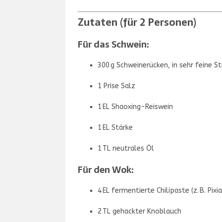
Zutaten (für 2 Personen)
Für das Schwein:
300 g Schweinerücken, in sehr feine S
1 Prise Salz
1 EL Shaoxing-Reiswein
1 EL Stärke
1 TL neutrales Öl
Für den Wok:
4 EL fermentierte Chilipaste (z. B. Pix
2 TL gehackter Knoblauch