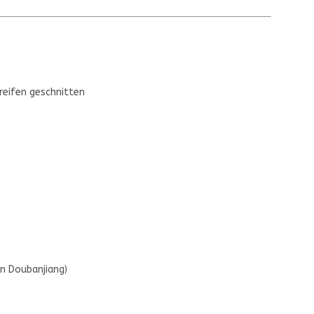
treifen geschnitten
ian Doubanjiang)