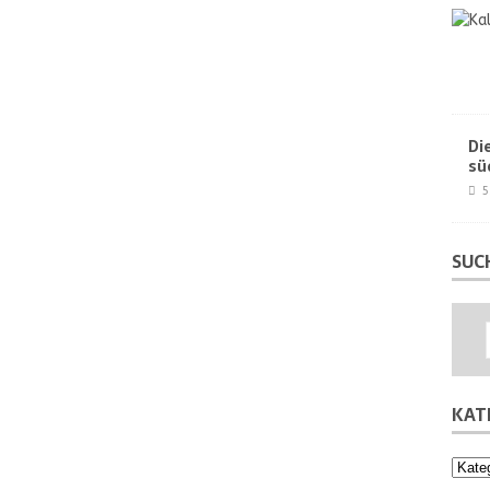
Di
sü
5
SUC
KAT
Kateg