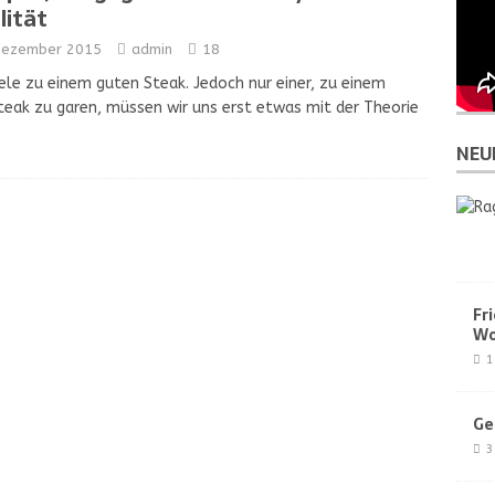
lität
Dezember 2015
admin
18
ele zu einem guten Steak. Jedoch nur einer, zu einem
eak zu garen, müssen wir uns erst etwas mit der Theorie
NEU
Fr
Wo
1
Ge
3