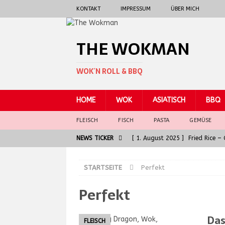
KONTAKT
IMPRESSUM
ÜBER MICH
THE WOKMAN
WOK´N ROLL & BBQ
HOME
WOK
ASIATISCH
BBQ
FLEISCH
FISCH
PASTA
GEMÜSE
NEWS TICKER
[ 1. August 2025 ]
Fried Rice 
[ 30. Juni 2025 ]
General Tso 
STARTSEITE
Perfekt
[ 5. Juni 2025 ]
Badische Kalbsl
Perfekt
ASIATISCH
[ 5. Juni 2025 ]
Die Seele der G
Das
FLEISCH
[ 7. August 2025 ]
Spaghetti al