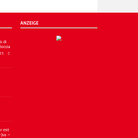
ANZEIGE
a
ù di
lsiccia
025
r mit
-Jus –