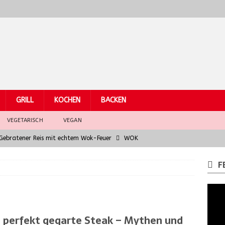
GRILL
KOCHEN
BACKEN
VEGETARISCH
VEGAN
– Gebratener Reis mit echtem Wok-Feuer
WOK
Hühnchen
WOK
F
eber mit asiatischem Fusion-Jus – Wok Hei für Gourmets
arküchen: Grundzutaten der südostasiatischen Küche
WOK
 perfekt gegarte Steak – Mythen und
la chitarra al ragù di finocchio e salsiccia
PASTA