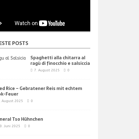
ESTE POSTS
Spaghetti alla chitarra al
ragù di finocchio e salsiccia
7. August 2025
0
ied Rice – Gebratener Reis mit echtem
k-Feuer
. August 2025
0
neral Tso Hühnchen
0. Juni 2025
0