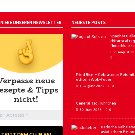
NIERE UNSEREN NEWSLETTER
NEUESTE POSTS
Spaghetti all
chitarra al rag
finocchio e sa
7. August 2
0
Fried Rice – Gebratener Reis mit
Verpasse neue
echtem Wok-Feuer
1. August 2025
0
ezepte & Tipps
nicht!
General Tso Hühnchen
30. Juni 2025
0
Badische Kalbslebe
asiatischem Fusion