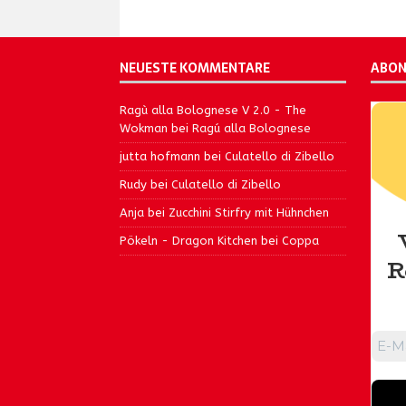
NEUESTE KOMMENTARE
ABON
Ragù alla Bolognese V 2.0 - The
Wokman
bei
Ragú alla Bolognese
jutta hofmann
bei
Culatello di Zibello
Rudy
bei
Culatello di Zibello
Anja
bei
Zucchini Stirfry mit Hühnchen
Pökeln - Dragon Kitchen
bei
Coppa
R