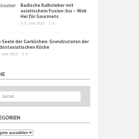
Badische Kalbsleber mit
asiatischem Fusion-Jus – Wok
Hei für Gourmets
5. Juni 2025
0
e Seele der Garküchen: Grundzutaten der
dostasiatischen Küche
. Juni 2025
0
HE
EGORIEN
orien