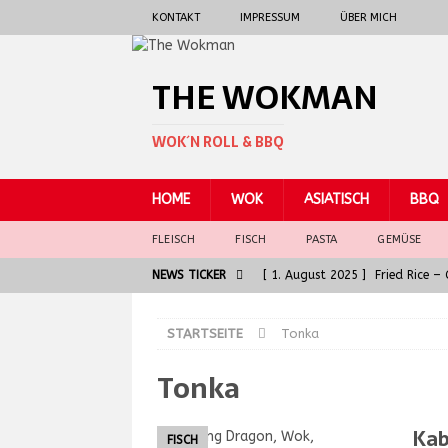
KONTAKT
IMPRESSUM
ÜBER MICH
THE WOKMAN
WOK´N ROLL & BBQ
HOME
WOK
ASIATISCH
BBQ
FLEISCH
FISCH
PASTA
GEMÜSE
NEWS TICKER
[ 1. August 2025 ]
Fried Rice 
[ 30. Juni 2025 ]
General Tso 
STARTSEITE
Tonka
[ 5. Juni 2025 ]
Badische Kalbsl
Tonka
ASIATISCH
[ 5. Juni 2025 ]
Die Seele der G
Kab
FISCH
[ 7. August 2025 ]
Spaghetti al