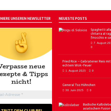
NIERE UNSEREN NEWSLETTER
NEUESTE POSTS
Spaghetti all
chitarra al rag
finocchio e sa
7. August 2
0
Fried Rice – Gebratener Reis mit
Verpasse neue
echtem Wok-Feuer
1. August 2025
0
ezepte & Tipps
nicht!
General Tso Hühnchen
30. Juni 2025
0
Badische Kalbslebe
asiatischem Fusion