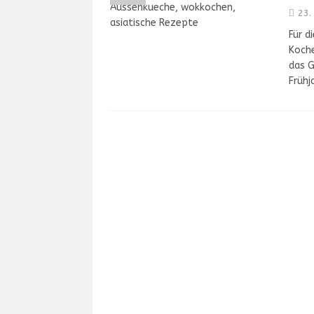
23.
Für d
Koche
das G
Frühj