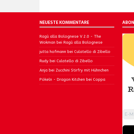
NEUESTE KOMMENTARE
ABON
Ragù alla Bolognese V 2.0 - The
Wokman
bei
Ragú alla Bolognese
jutta hofmann
bei
Culatello di Zibello
Rudy
bei
Culatello di Zibello
Anja
bei
Zucchini Stirfry mit Hühnchen
Pökeln - Dragon Kitchen
bei
Coppa
R