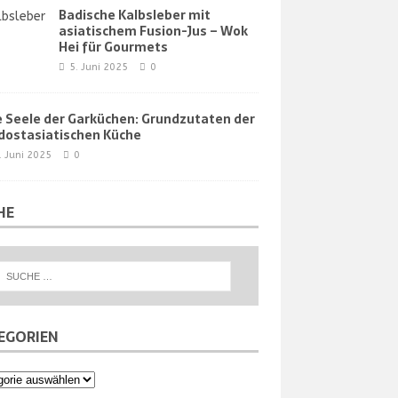
Badische Kalbsleber mit
asiatischem Fusion-Jus – Wok
Hei für Gourmets
5. Juni 2025
0
e Seele der Garküchen: Grundzutaten der
dostasiatischen Küche
. Juni 2025
0
HE
EGORIEN
orien