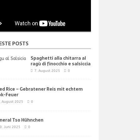
ESTE POSTS
Spaghetti alla chitarra al
ragù di finocchio e salsiccia
7. August 2025
0
ied Rice – Gebratener Reis mit echtem
k-Feuer
. August 2025
0
neral Tso Hühnchen
0. Juni 2025
0