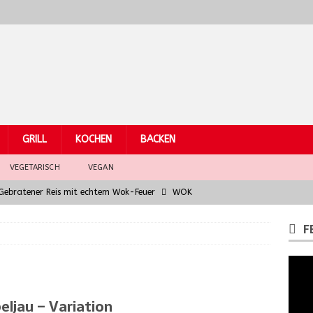
GRILL
KOCHEN
BACKEN
VEGETARISCH
VEGAN
– Gebratener Reis mit echtem Wok-Feuer
WOK
Hühnchen
WOK
F
eber mit asiatischem Fusion-Jus – Wok Hei für Gourmets
arküchen: Grundzutaten der südostasiatischen Küche
WOK
eljau – Variation
la chitarra al ragù di finocchio e salsiccia
PASTA