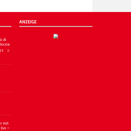
ANZEIGE
a
ù di
lsiccia
025
r mit
-Jus –