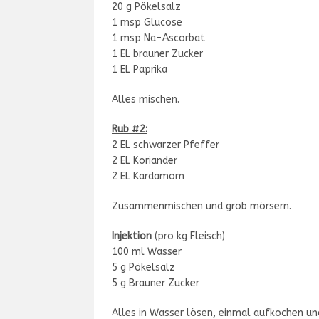
20 g Pökelsalz
1 msp Glucose
1 msp Na-Ascorbat
1 EL brauner Zucker
1 EL Paprika
Alles mischen.
Rub #2:
2 EL schwarzer Pfeffer
2 EL Koriander
2 EL Kardamom
Zusammenmischen und grob mörsern.
Injektion
(pro kg Fleisch)
100 ml Wasser
5 g Pökelsalz
5 g Brauner Zucker
Alles in Wasser lösen, einmal aufkochen un