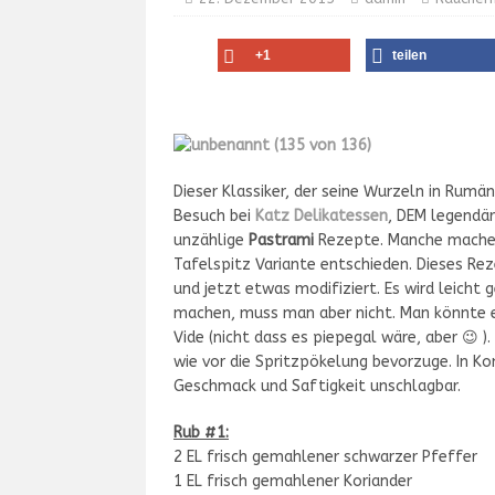
+1
teilen
Dieser Klassiker, der seine Wurzeln in Rumän
Besuch bei
Katz Delikatessen
, DEM legendär
unzählige
Pastrami
Rezepte. Manche machen
Tafelspitz Variante entschieden. Dieses Re
und jetzt etwas modifiziert. Es wird leicht
machen, muss man aber nicht. Man könnte
Vide (nicht dass es piepegal wäre, aber 😉 )
wie vor die Spritzpökelung bevorzuge. In Ko
Geschmack und Saftigkeit unschlagbar.
Rub #1:
2 EL frisch gemahlener schwarzer Pfeffer
1 EL frisch gemahlener Koriander