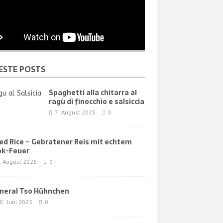
ESTE POSTS
Spaghetti alla chitarra al
ragù di finocchio e salsiccia
7. August 2025
0
ied Rice – Gebratener Reis mit echtem
k-Feuer
. August 2025
0
neral Tso Hühnchen
0. Juni 2025
0