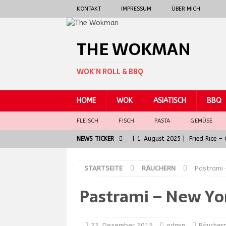
KONTAKT
IMPRESSUM
ÜBER MICH
THE WOKMAN
WOK´N ROLL & BBQ
HOME
WOK
ASIATISCH
BBQ
FLEISCH
FISCH
PASTA
GEMÜSE
NEWS TICKER
[ 1. August 2025 ]
Fried Rice 
[ 30. Juni 2025 ]
General Tso 
STARTSEITE
RÄUCHERN
Pastrami 
[ 5. Juni 2025 ]
Badische Kalbsl
Pastrami – New Yor
ASIATISCH
[ 5. Juni 2025 ]
Die Seele der G
[ 7. August 2025 ]
Spaghetti al
22. Dezember 2015
admin
Räucher