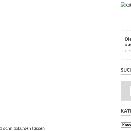
Di
sü
5
SUC
KAT
Kateg
d dann abkühlen lassen.