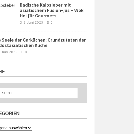
Badische Kalbsleber mit
asiatischem Fusion-Jus – Wok
Hei für Gourmets
5. Juni 2025
0
e Seele der Garküchen: Grundzutaten der
dostasiatischen Küche
. Juni 2025
0
HE
EGORIEN
orien