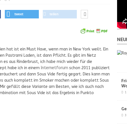
tweet
teilen
NEU
ien hat ist ein Must Have, wenn man in New York weilt. Ein
en Pastrami Laden, ist dann Pflicht. Es gibt im Netz
 es aus Rinderbrust, ich habe
mich wieder für die
zept habe ich in einem
Internetforum
schon 2011 publiziert
 geräuchert und dann Sous Vide fertig gegart. Dies kann man
Fr
 es auch komplett im Smoker machen oder komplett Sous
Wo
. Mir gefällt diese Variante am Besten, wie ich auch nach
mbination mit Sous Vide ist das Ergebnis in Punkto
1
Ge
3