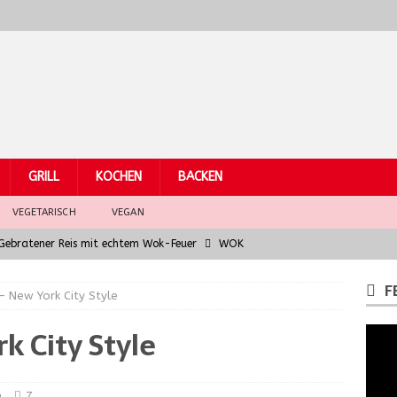
GRILL
KOCHEN
BACKEN
VEGETARISCH
VEGAN
– Gebratener Reis mit echtem Wok-Feuer
WOK
Hühnchen
WOK
F
– New York City Style
eber mit asiatischem Fusion-Jus – Wok Hei für Gourmets
k City Style
arküchen: Grundzutaten der südostasiatischen Küche
WOK
la chitarra al ragù di finocchio e salsiccia
PASTA
n
7