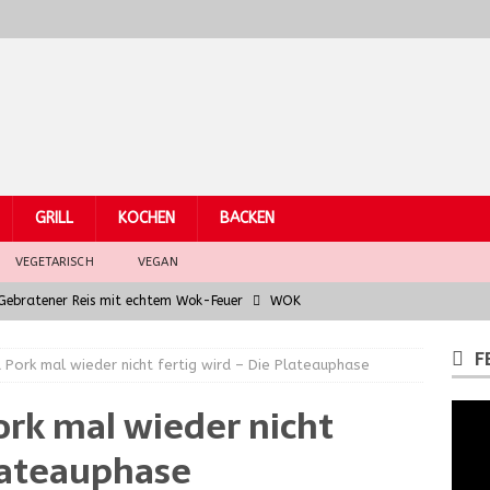
GRILL
KOCHEN
BACKEN
VEGETARISCH
VEGAN
– Gebratener Reis mit echtem Wok-Feuer
WOK
Hühnchen
WOK
F
 Pork mal wieder nicht fertig wird – Die Plateauphase
eber mit asiatischem Fusion-Jus – Wok Hei für Gourmets
rk mal wieder nicht
arküchen: Grundzutaten der südostasiatischen Küche
WOK
Plateauphase
la chitarra al ragù di finocchio e salsiccia
PASTA