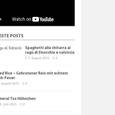
ESTE POSTS
Spaghetti alla chitarra al
ragù di finocchio e salsiccia
7. August 2025
0
ied Rice – Gebratener Reis mit echtem
k-Feuer
. August 2025
0
neral Tso Hühnchen
0. Juni 2025
0