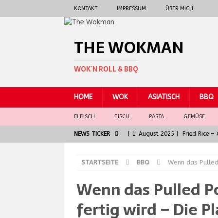
KONTAKT
IMPRESSUM
ÜBER MICH
THE WOKMAN
WOK´N ROLL & BBQ
HOME
WOK
ASIATISCH
BBQ
FLEISCH
FISCH
PASTA
GEMÜSE
NEWS TICKER
[ 1. August 2025 ]
Fried Rice 
[ 30. Juni 2025 ]
General Tso 
STARTSEITE
BBQ
Wenn das Pulled
[ 5. Juni 2025 ]
Badische Kalbsl
Wenn das Pulled Po
ASIATISCH
[ 5. Juni 2025 ]
Die Seele der G
fertig wird – Die 
[ 7. August 2025 ]
Spaghetti al