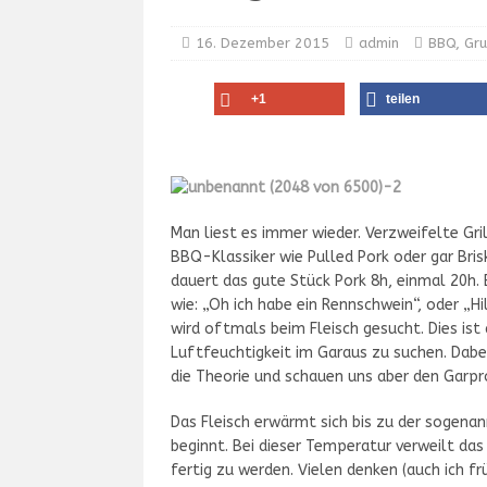
16. Dezember 2015
admin
BBQ
,
Gr
+1
teilen
Man liest es immer wieder. Verzweifelte Gri
BBQ-Klassiker wie Pulled Pork oder gar Bris
dauert das gute Stück Pork 8h, einmal 20h. 
wie: „Oh ich habe ein Rennschwein“, oder „Hil
wird oftmals beim Fleisch gesucht. Dies ist 
Luftfeuchtigkeit im Garaus zu suchen. Dabei
die Theorie und schauen uns aber den Garpr
Das Fleisch erwärmt sich bis zu der sogena
beginnt. Bei dieser Temperatur verweilt das
fertig zu werden. Vielen denken (auch ich fr