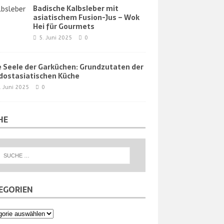
Badische Kalbsleber mit
asiatischem Fusion-Jus – Wok
Hei für Gourmets
5. Juni 2025
0
e Seele der Garküchen: Grundzutaten der
dostasiatischen Küche
. Juni 2025
0
HE
EGORIEN
orien