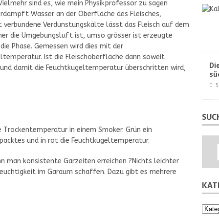
 Vielmehr sind es, wie mein Physikprofessor zu sagen
 verdampft Wasser an der Oberfläche des Fleisches,
 verbundene Verdunstungskälte lässt das Fleisch auf dem
er die Umgebungsluft ist, umso grösser ist erzeugte
die Phase. Gemessen wird dies mit der
temperatur. Ist die Fleischoberfläche dann soweit
Di
und damit die Feuchtkugeltemperatur überschritten wird,
sü
5
SUC
 Trockentemperatur in einem Smoker. Grün ein
gepacktes und in rot die Feuchtkugeltemperatur.
 man konsistente Garzeiten erreichen ?Nichts leichter
feuchtigkeit im Garaum schaffen. Dazu gibt es mehrere
KAT
Kateg