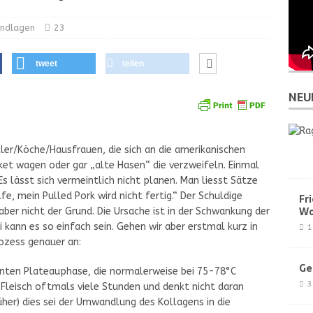
undlagen
23
tweet
teilen
NEU
ller/Köche/Hausfrauen, die sich an die amerikanischen
ket wagen oder gar „alte Hasen“ die verzweifeln. Einmal
Es lässt sich vermeintlich nicht planen.
Man liesst Sätze
fe, mein Pulled Pork wird nicht fertig.“ Der Schuldige
Fr
Wo
aber nicht der Grund. Die Ursache ist in der Schwankung der
 kann es so einfach sein. Gehen wir aber erstmal kurz in
1
ozess genauer an:
Ge
nnten Plateauphase, die normalerweise bei 75-78°C
3
 Fleisch oftmals viele Stunden und denkt nicht daran
üher) dies sei der Umwandlung des Kollagens in die