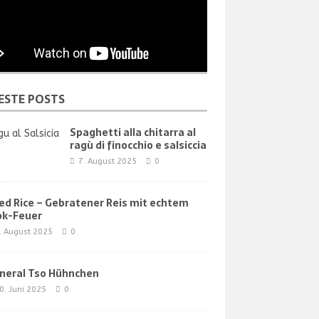
ESTE POSTS
Spaghetti alla chitarra al
ragù di finocchio e salsiccia
7. August 2025
0
ied Rice – Gebratener Reis mit echtem
k-Feuer
. August 2025
0
neral Tso Hühnchen
0. Juni 2025
0