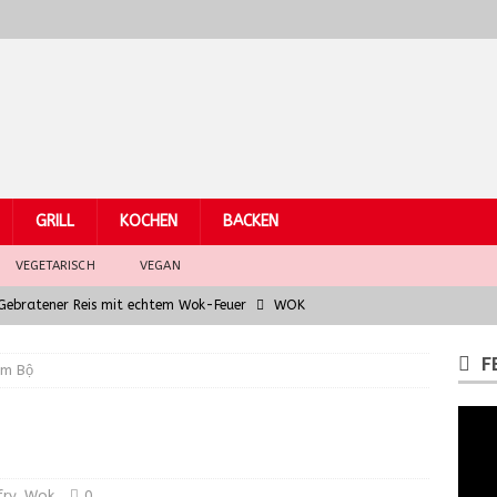
GRILL
KOCHEN
BACKEN
VEGETARISCH
VEGAN
– Gebratener Reis mit echtem Wok-Feuer
WOK
Hühnchen
WOK
F
am Bộ
eber mit asiatischem Fusion-Jus – Wok Hei für Gourmets
arküchen: Grundzutaten der südostasiatischen Küche
WOK
la chitarra al ragù di finocchio e salsiccia
PASTA
fry
,
Wok
0