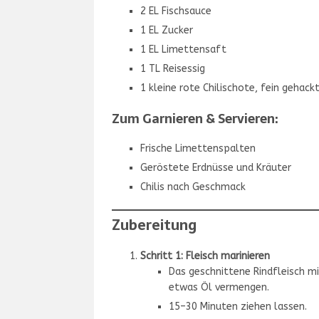
2 EL Fischsauce
1 EL Zucker
1 EL Limettensaft
1 TL Reisessig
1 kleine rote Chilischote, fein gehack
Zum Garnieren & Servieren:
Frische Limettenspalten
Geröstete Erdnüsse und Kräuter
Chilis nach Geschmack
Zubereitung
Schritt 1: Fleisch marinieren
Das geschnittene Rindfleisch m
etwas Öl vermengen.
15–30 Minuten ziehen lassen.