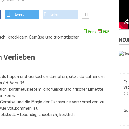
tweet
teilen
sch, knackigem Gemüse und aromatischer
NEU
 Verlieben
peds hupen und Garküchen dampfen, sitzt du auf einem
Fr
n Bò Nam Bộ.
Wo
h, karamellisiertem Rindfleisch und frischer Limette
1
ten Form.
s Gemüse und die Magie der Fischsauce verschmelzen zu
 wie vollkommen ist.
Ge
ptstadt – lebendig, chaotisch, köstlich.
3