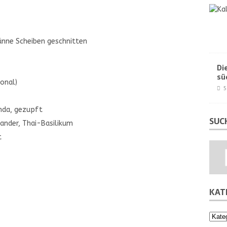
dünne Scheiben geschnitten
Di
sü
ional)
5
onda, gezupft
SUC
iander, Thai-Basilikum
t
KAT
Kateg