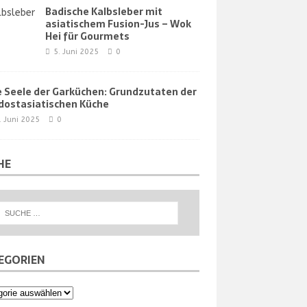
Badische Kalbsleber mit
asiatischem Fusion-Jus – Wok
Hei für Gourmets
5. Juni 2025
0
e Seele der Garküchen: Grundzutaten der
dostasiatischen Küche
. Juni 2025
0
HE
EGORIEN
orien