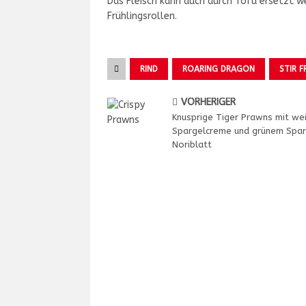
Das Fleisch kann auch durch Tofu ersetzt we
Frühlingsrollen.
RIND
ROARING DRAGON
STIR F
VORHERIGER
Knusprige Tiger Prawns mit we
Spargelcreme und grünem Spar
Noriblatt