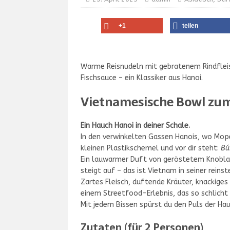
+1
teilen
Warme Reisnudeln mit gebratenem Rindflei
Fischsauce – ein Klassiker aus Hanoi.
Vietnamesische Bowl zum
Ein Hauch Hanoi in deiner Schale.
In den verwinkelten Gassen Hanois, wo Mo
kleinen Plastikschemel und vor dir steht:
Bú
Ein lauwarmer Duft von geröstetem Knoblauc
steigt auf – das ist Vietnam in seiner reins
Zartes Fleisch, duftende Kräuter, knackige
einem Streetfood-Erlebnis, das so schlicht
Mit jedem Bissen spürst du den Puls der Hau
Zutaten (für 2 Personen)