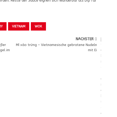
rden. Reste der Sauce eignen sich wunderbar als Dip für
RY
VIETNAM
WOK
NÄCHSTER
ißer
Mì xào trứng – Vietnamesische gebratene Nudeln
gel im
mit Ei