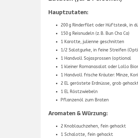
Hauptzutaten:
200 g Rinderfilet oder Hüftsteak, in 
150 g Reisnudeln (z. B. Bun Cha Ca)
1 Karotte, julienne geschnitten
1/2 Salatgurke, in feine Streifen (Opt
1 Handvoll Sojasprossen (optional
1 kleiner Romanasalat oder Lollo Bi
1 Handvoll frische Kräuter: Minze, Kor
2 EL geröstete Erdnüsse, grob gehack
1 EL Röstzwiebeln
Pflanzenöl zum Braten
Aromaten & Würzung:
2 Knoblauchzehen, fein gehackt
1 Schalotte, fein gehackt