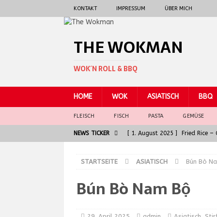
KONTAKT
IMPRESSUM
ÜBER MICH
THE WOKMAN
WOK´N ROLL & BBQ
HOME
WOK
ASIATISCH
BBQ
FLEISCH
FISCH
PASTA
GEMÜSE
NEWS TICKER
[ 1. August 2025 ]
Fried Rice 
[ 30. Juni 2025 ]
General Tso 
STARTSEITE
ASIATISCH
Bún Bò N
[ 5. Juni 2025 ]
Badische Kalbsl
Bún Bò Nam Bộ
ASIATISCH
[ 5. Juni 2025 ]
Die Seele der G
[ 7. August 2025 ]
Spaghetti al
29. April 2025
admin
Asiatisch
,
Stir