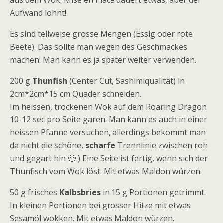
aus dem Wok. Mise en Place dauert etwas, aber der
Aufwand lohnt!
Es sind teilweise grosse Mengen (Essig oder rote
Beete). Das sollte man wegen des Geschmackes
machen. Man kann es ja später weiter verwenden.
200 g
Thunfish
(Center Cut, Sashimiqualität) in
2cm*2cm*15 cm Quader schneiden.
Im heissen, trockenen Wok auf dem Roaring Dragon
10-12 sec pro Seite garen. Man kann es auch in einer
heissen Pfanne versuchen, allerdings bekommt man
da nicht die schöne,
scharfe
Trennlinie zwischen roh
und gegart hin 🙂 ) Eine Seite ist fertig, wenn sich der
Thunfisch vom Wok löst. Mit etwas Maldon würzen.
50 g frisches
Kalbsbries
in 15 g Portionen getrimmt.
In kleinen Portionen bei grosser Hitze mit etwas
Sesamöl wokken. Mit etwas Maldon würzen.